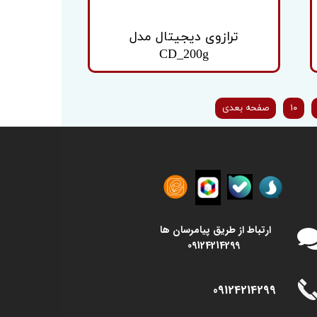
ترازوی دیجیتال مدل
CD_200g
۱۰
صفحه بعدی
​​ارتباط از طریق پیامرسان ها
09124214299
09124214299