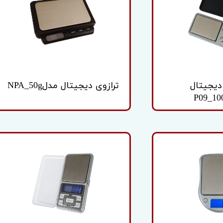
یه آداپتور
دیجیتال
ترازوی دیجیتال مدلNPA_50g