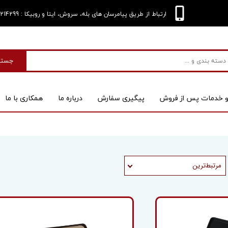
: 09124214299
ارتباط از طریق پیامرسان های بله، سروش، ایتا و روبیکا
جستج
و خدمات پس از فروش
پیگیری سفارش
درباره‌ ما
همکاری با ما
بی
اسکنر
مرتبط‌ترین
 کیس