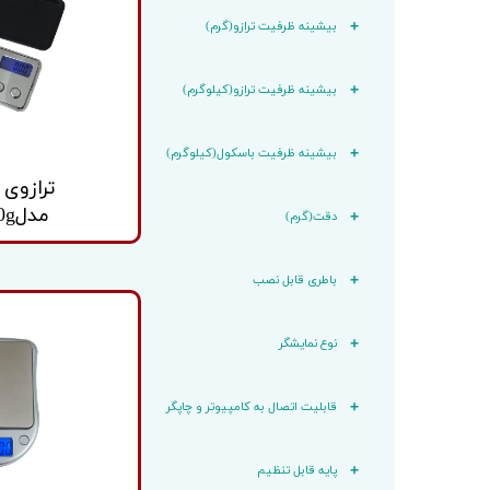
باسکول
کابل تغذ
بیشینه ظرفیت ترازو(گرم)
باسکول ثابت
وزنه
باسکول متحرک
بیشینه ظرفیت ترازو(کیلوگرم)
بیشینه ظرفیت باسکول(کیلوگرم)
ترازوی 
مدلP09_100g
دقت(گرم)
باطری قابل نصب
نوع نمایشگر
قابلیت اتصال به کامپیوتر و چاپگر
پایه قابل تنظیم