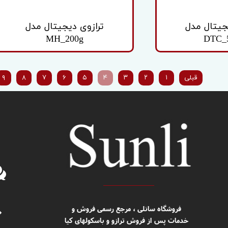
جیتال مدل
ترازوی دیجیتال مدل
MH_200g
DTC_
قبلی
۱
۲
۳
۴
۵
۶
۷
۸
۹
​​فروشگاه سانلی ، مرجع رسمی فروش و
خدمات پس از فروش ترازو و باسکولهای کیا