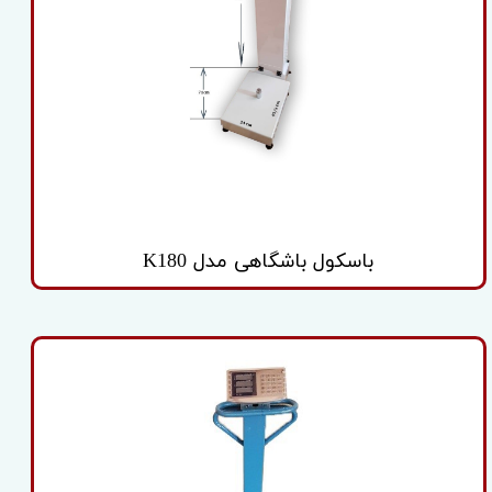
باسکول باشگاهی مدل K180