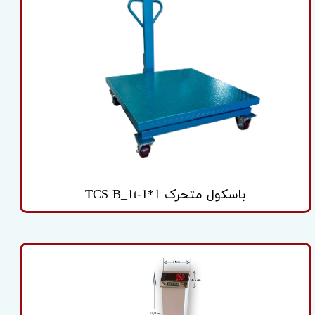
باسکول متحرک TCS B_1t-1*1