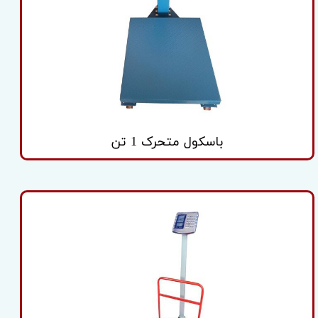
باسکول متحرک 1 تن