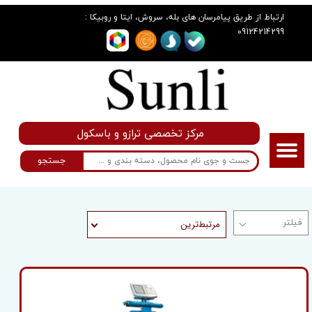
:
ارتباط از طریق پیامرسان های بله، سروش، ایتا و روبیکا
09124214299
مرکز تخصصی ترازو و باسکول
جستجو
مرتبط‌ترین