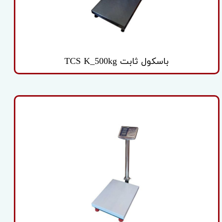
باسکول ثابت TCS K_500kg