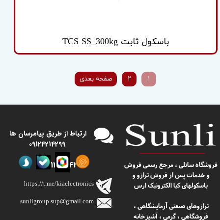
باسکول ثابت TCS SS_300kg
۱
۲
صفحه بعدی
​​ارتباط از طریق پیامرسان ها
09124214299
09124214299
​​فروشگاه سانلی ، مرجع رسمی فروش
و خدمات پس از فروش ترازو و
https://t.me/kiaelectronics
باسکولهای کیا الکترونیک ارس
sunligroup.sup@gmail.com​​​​​​​
ترازوهای صنعتی آزمایشگاهی ،
فروشگاهی ، گرمی ، آشپزخانه