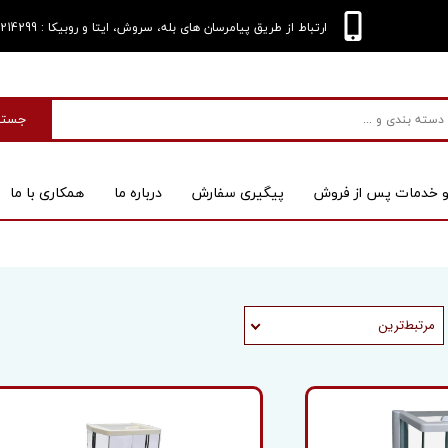
: 09124214299
ارتباط از طریق پیامرسان های بله، سروش، ایتا و روبیکا
جستج
و خدمات پس از فروش
پیگیری سفارش
درباره‌ ما
همکاری با ما
بی
اسکنر
مرتبط‌ترین
 کیس