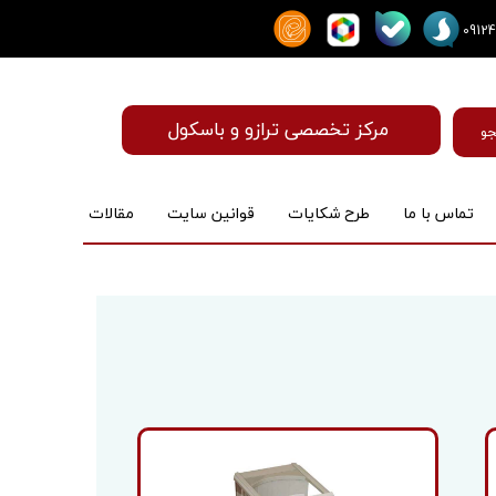
مرکز تخصصی ترازو و باسکول
و
تماس با ما
طرح شکایات
قوانین سایت
مقالات
ماساژور