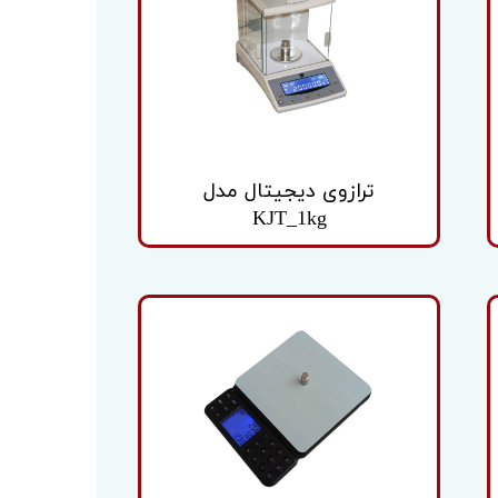
ترازوی دیجیتال مدل
KJT_1kg