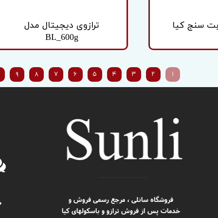
بت سنج کیا
ترازوی دیجیتال مدل
BL_600g
۹
۸
۷
۶
۵
۴
۳
۲
۱
​​فروشگاه سانلی ، مرجع رسمی فروش و
خدمات پس از فروش ترازو و باسکولهای کیا