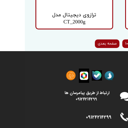
ترازوی دیجیتال مدل
CT_2000g
۱۰
صفحه بعدی
​​ارتباط از طریق پیامرسان ها
09124214299
09124214299