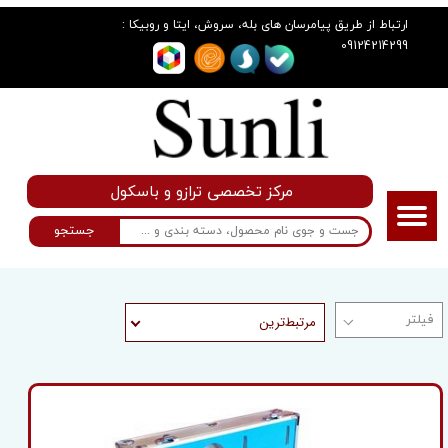
:
ارتباط از طریق پیامرسان های بله، سروش، ایتا و روبیکا
09124214299
مرکز تخصصی ترازو و باسکول
جستجو
مرتبط‌ترین