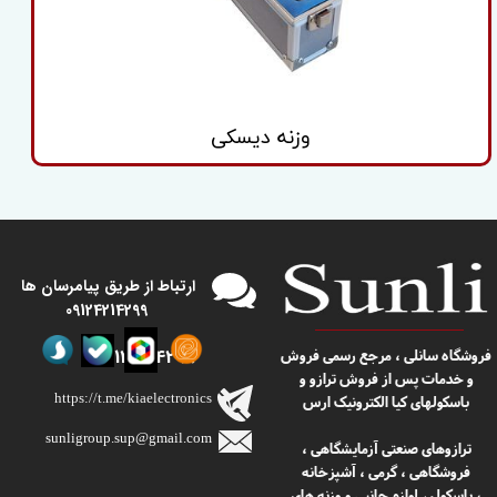
وزنه دیسکی
​​ارتباط از طریق پیامرسان ها
09124214299
09124214299
​​فروشگاه سانلی ، مرجع رسمی فروش
و خدمات پس از فروش ترازو و
https://t.me/kiaelectronics
باسکولهای کیا الکترونیک ارس
sunligroup.sup@gmail.com​​​​​​​
ترازوهای صنعتی آزمایشگاهی ،
فروشگاهی ، گرمی ، آشپزخانه
، باسکول
لوازم جانبی و وزنه های
،