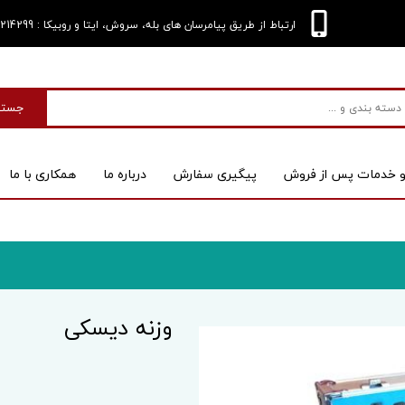
: 09124214299
ارتباط از طریق پیامرسان های بله، سروش، ایتا و روبیکا
جستج
و خدمات پس از فروش
پیگیری سفارش
درباره‌ ما
همکاری با ما
بی
اسکنر
وزنه دیسکی
 کیس