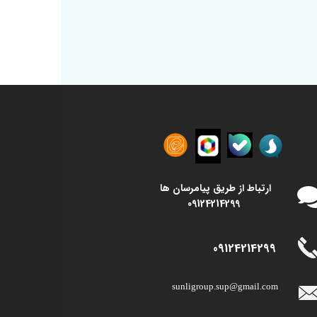
​​ارتباط از طریق پیامرسان ها
09124214299
09124214299
sunligroup.sup@gmail.com​​​​​​​