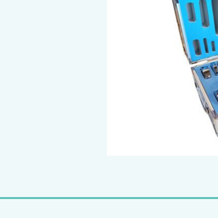
یه آداپتور