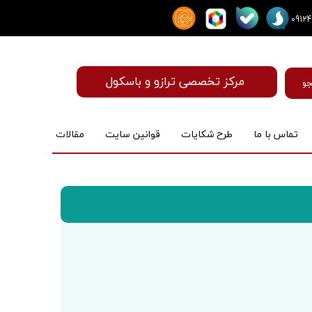
مرکز تخصصی ترازو و باسکول
و
تماس با ما
طرح شکایات
قوانین سایت
مقالات
ماساژور