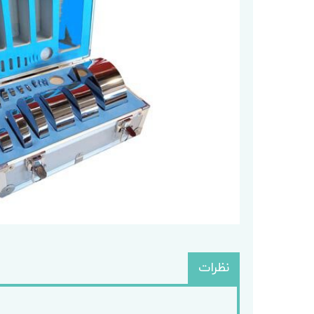
باسکول
کابل تغذ
باسکول ثابت
وزنه
باسکول متحرک
نظرات