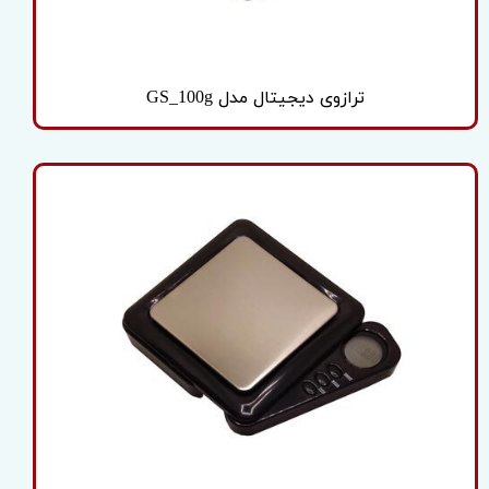
ترازوی دیجیتال مدل GS_100g