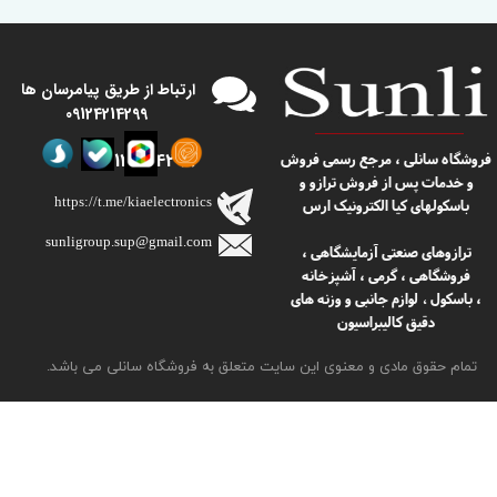
​​ارتباط از طریق پیامرسان ها
09124214299
09124214299
​​فروشگاه سانلی ، مرجع رسمی فروش
و خدمات پس از فروش ترازو و
https://t.me/kiaelectronics
باسکولهای کیا الکترونیک ارس
sunligroup.sup@gmail.com​​​​​​​
ترازوهای صنعتی آزمایشگاهی ،
فروشگاهی ، گرمی ، آشپزخانه
، باسکول
لوازم جانبی و وزنه های
،
دقیق کالیبراسیون
تمام حقوق مادی و معنوی این سایت متعلق به فروشگاه سانلی می باشد.