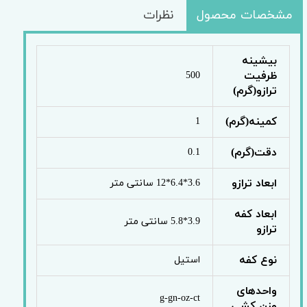
مشخصات محصول
نظرات
بیشینه
ظرفیت
500
ترازو(گرم)
کمینه(گرم)
1
دقت(گرم)
0.1
ابعاد ترازو
3.6*6.4*12 سانتی متر
ابعاد کفه
3.9*5.8 سانتی متر
ترازو
نوع کفه
استیل
واحدهای
g-gn-oz-ct
وزن کشی