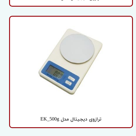
ترازوی دیجیتال مدل EK_500g