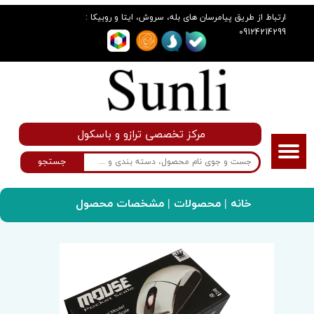
:
ارتباط از طریق پیامرسان های بله، سروش، ایتا و روبیکا
09124214299
مرکز تخصصی ترازو و باسکول
جستجو
خانه
|
محصولات
| مشخصات محصول
سانلی گروپ
ترازو
ترازوی دیجیتال مدل Mouse scale