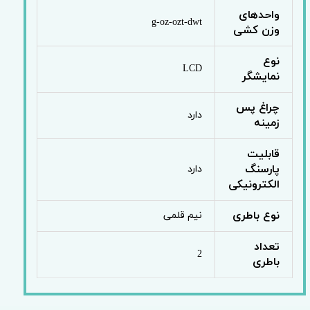
واحدهای
g-oz-ozt-dwt
وزن کشی
نوع
LCD
نمایشگر
چراغ پس
دارد
زمینه
قابلیت
پارسنگ
دارد
الکترونیکی
نوع باطری
نیم قلمی
تعداد
2
باطری