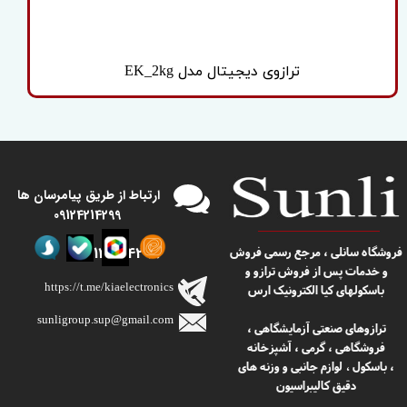
ترازوی دیجیتال مدل EK_2kg
​​ارتباط از طریق پیامرسان ها
09124214299
09124214299
​​فروشگاه سانلی ، مرجع رسمی فروش
و خدمات پس از فروش ترازو و
https://t.me/kiaelectronics
باسکولهای کیا الکترونیک ارس
sunligroup.sup@gmail.com​​​​​​​
ترازوهای صنعتی آزمایشگاهی ،
فروشگاهی ، گرمی ، آشپزخانه
، باسکول
لوازم جانبی و وزنه های
،
دقیق کالیبراسیون