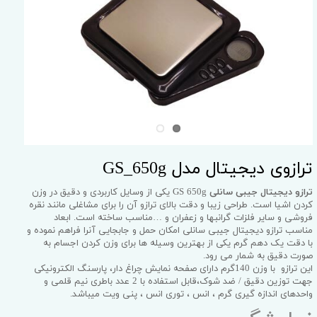
ترازوی دیجیتال مدل GS_650g
ترازو دیجیتال جیبی سانلی
GS 650g یکی از وسایل کاربردی و دقیق در وزن
کردن اشیا است. طراحی زیبا و دقت بالای ترازو آن را برای مشاغلی مانند نقره
فروشی و سایر فلزات گرانبها و زعفران و …مناسب ساخته است. ابعاد
مناسب ترازو دیجیتال جیبی سانلی امکان حمل و جابجایی آنرا فراهم نموده و
با دقت یک دهم گرم یکی از بهترین وسیله ها برای وزن کردن اجسام به
صورت دقیق به شمار می رود.
این ترازو با وزن 140گرم دارای صفحه نمایش چراغ دار، پارسنگ الکترونیکی
جهت توزین دقیق / ضد شوک،قابل استفاده با 2 عدد باطری نیم قلمی و
واحدهای اندازه گیری گرم ، انس ، توری انس ، پنی ویت میباشد.