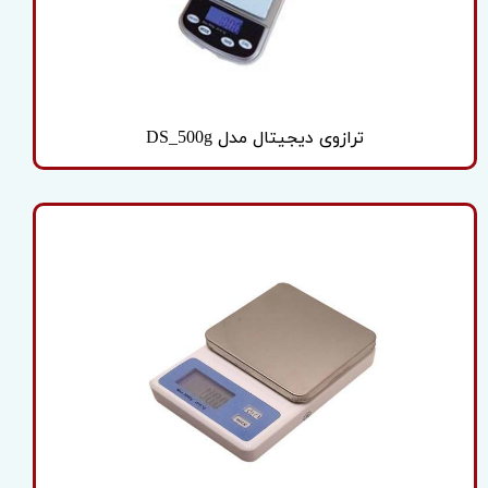
ترازوی دیجیتال مدل DS_500g