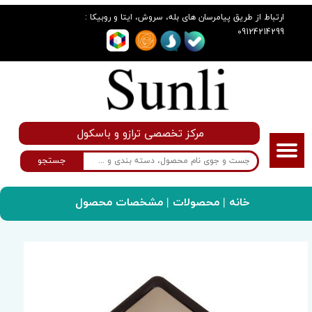
:
ارتباط از طریق پیامرسان های بله، سروش، ایتا و روبیکا
09124214299
مرکز تخصصی ترازو و باسکول
جستجو
خانه
|
محصولات
| مشخصات محصول
سانلی گروپ
ترازو
ترازوی دیجیتال مدل GS_650g