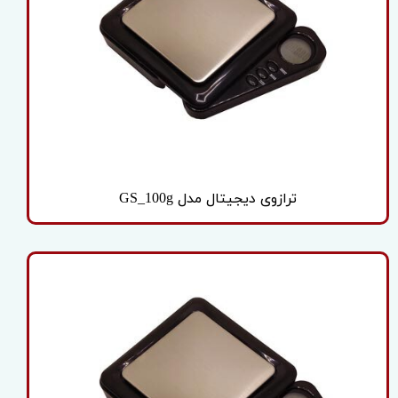
ترازوی دیجیتال مدل GS_100g