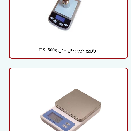
ترازوی دیجیتال مدل DS_500g