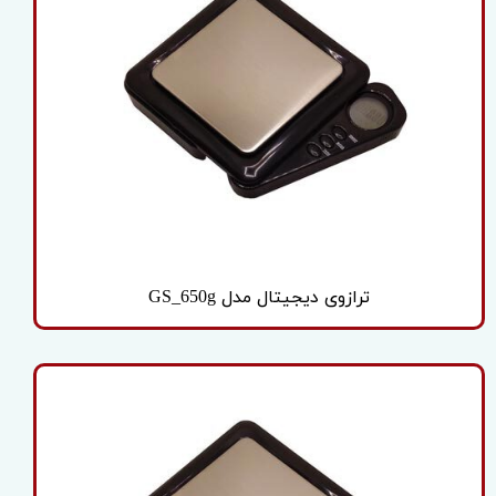
ترازوی دیجیتال مدل GS_650g