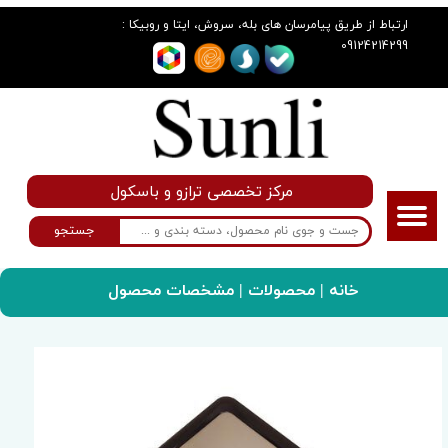
:
ارتباط از طریق پیامرسان های بله، سروش، ایتا و روبیکا
09124214299
مرکز تخصصی ترازو و باسکول
جستجو
خانه
|
محصولات
| مشخصات محصول
سانلی گروپ
ترازو
ترازوی دیجیتال مدل GS_100g