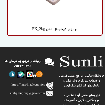
ترازوی دیجیتال مدل EK_2kg
​​ارتباط از طریق پیامرسان ها
09124214299
09124214299
​​فروشگاه سانلی ، مرجع رسمی فروش
و خدمات پس از فروش ترازو و
https://t.me/kiaelectronics
باسکولهای کیا الکترونیک ارس
sunligroup.sup@gmail.com​​​​​​​
ترازوهای صنعتی آزمایشگاهی ،
فروشگاهی ، گرمی ، آشپزخانه
، باسکول
لوازم جانبی و وزنه های