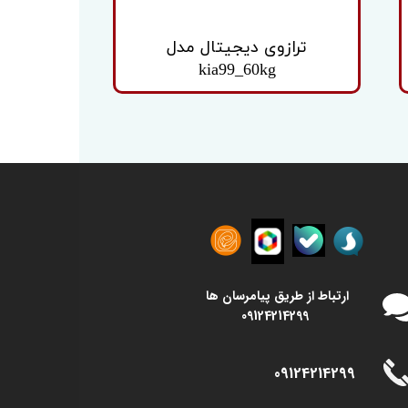
ترازوی دیجیتال مدل
kia99_60kg
​​ارتباط از طریق پیامرسان ها
09124214299
09124214299