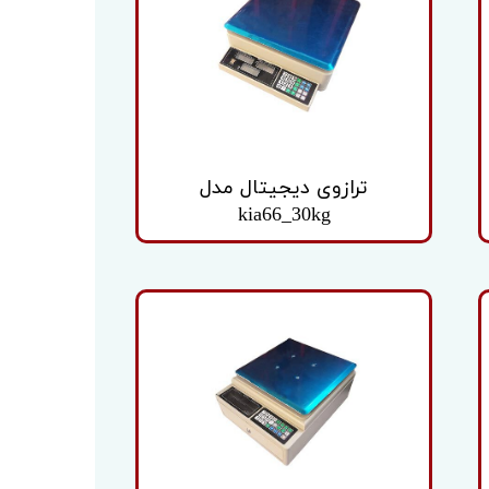
ترازوی دیجیتال مدل
kia66_30kg