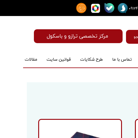
مرکز تخصصی ترازو و باسکول
و
تماس با ما
طرح شکایات
قوانین سایت
مقالات
ماساژور