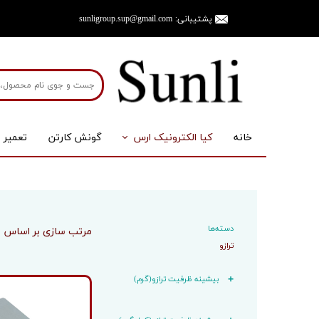
پشتیبانی:
sunligroup.sup@gmail.com
خانه
کیا الکترونیک ارس
گونش کارتن
تعمیر 
ترازو
لوازم جان
ترازوی صنعتی
پایه
ترازوی آزمایشگاهی
نمایشگر
دسته‌ها
مرتب سازی بر اساس
ترازوی جیبی
آداپتور
ترازو
ترازوی آشپزخانه
باطری
بیشینه ظرفیت ترازو(گرم)
ترازوی خانگی
لودسل
ترازوی آویز
سینی و