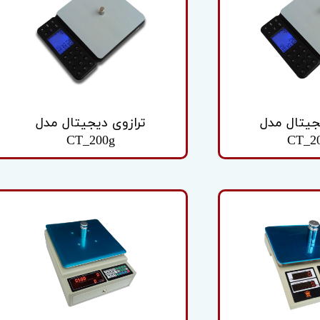
یه آداپتور
جیتال مدل
ترازوی دیجیتال مدل
CT_200g
CT_2