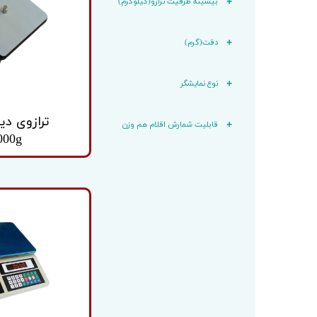
بیشینه ظرفیت ترازو(کیلوگرم)
باسکول
کابل تغذ
باسکول ثابت
وزنه
دقت(گرم)
باسکول متحرک
نوع نمایشگر
ترازوی دی
قابلیت شمارش اقلام هم وزن
000g