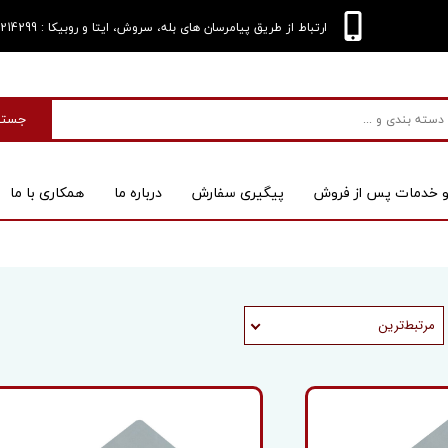
: 09124214299
ارتباط از طریق پیامرسان های بله، سروش، ایتا و روبیکا
جستج
و خدمات پس از فروش
پیگیری سفارش
درباره‌ ما
همکاری با ما
بی
اسکنر
مرتبط‌ترین
 کیس