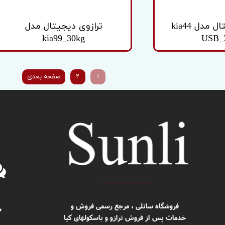
ترازوی دیجیتال مدل kia44
ترازوی دیجیتال مدل
kia99_30kg
USB_
۱
۲
صفحه بعدی
​​فروشگاه سانلی ، مرجع رسمی فروش و
خدمات پس از فروش ترازو و باسکولهای کیا