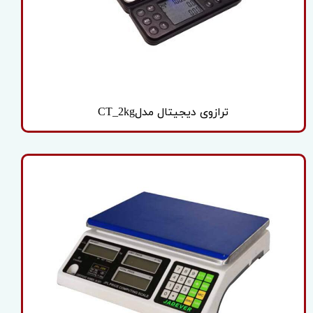
ترازوی دیجیتال مدلCT_2kg