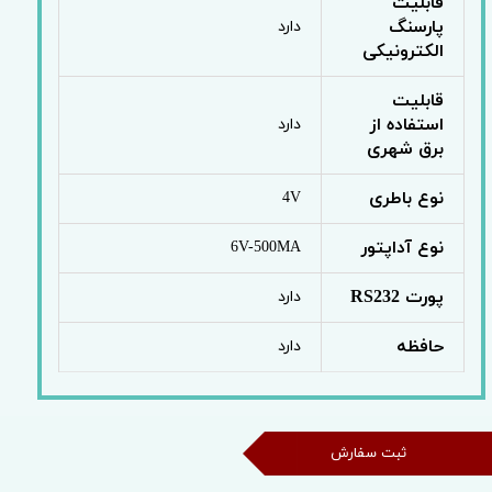
قابلیت
پارسنگ
دارد
الکترونیکی
قابلیت
استفاده از
دارد
برق شهری
نوع باطری
4V
نوع آداپتور
6V-500MA
پورت RS232
دارد
حافظه
دارد
ثبت سفارش