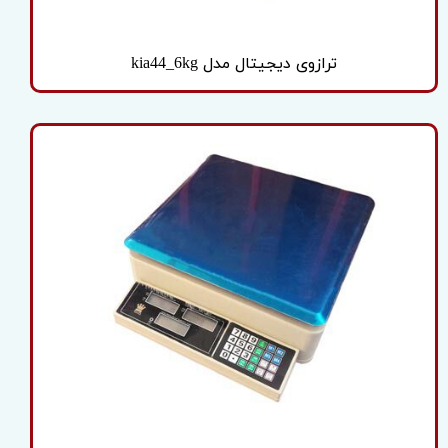
ترازوی دیجیتال مدل kia44_6kg