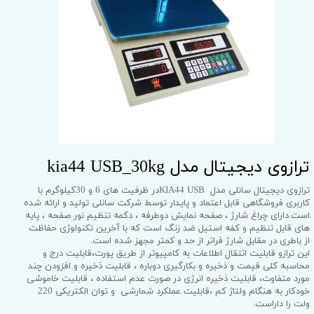
ترازوی دیجیتال مدل kia44 USB_30kg
ترازوی دیجیتال سانلی مدل KIA44 USBدر ظرفیت های 6 و 30کیلوگرم با
کاربری فروشگاهی قابل اعتماد و پایدار توسط شرکت سانلی تولید و ارائه شده
است.دارای چراغ شارژ ، صفحه نمایش دوطرفه ، دکمه تنظیم نور صفحه ، پایه
های قابل تنظیم و کفه استیل ضد زنگ است که با آخرین تکنولوژی حفاظت
از باطری در مقابل شارژ فراتر از حد و کمتر مجهز شده است.
این ترازو قابلیت انتقال اطلاعات به کامپیوتر از طریق پورت،قابلیت درج و
محاسبه کلی قیمت و ذخیره و بکارگیری دوباره ، قابلیت ذخیره و افزودن چند
مورد متفاوت، قابلیت ذخیره انرژی در صورت عدم استفاده ، قابلیت خاموشی
خودکار به هنگام ولتاژ کم ،قابلیت عملکرد شمارشی و توان الکتریکی 220
ولت را داراست.