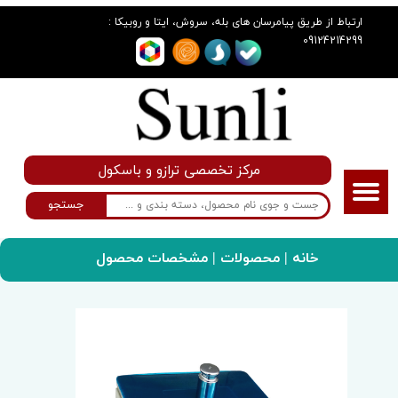
:
ارتباط از طریق پیامرسان های بله، سروش، ایتا و روبیکا
09124214299
مرکز تخصصی ترازو و باسکول
جستجو
خانه
|
محصولات
| مشخصات محصول
سانلی گروپ
ترازو
ترازوی دیجیتال مدل kia44 USB_30kg