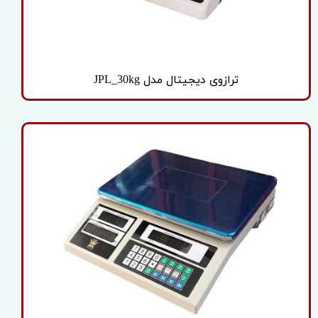
ترازوی دیجیتال مدل JPL_30kg