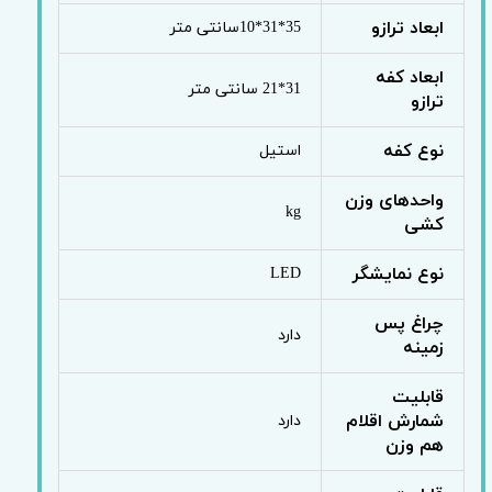
ابعاد ترازو
35*31*10سانتی متر
ابعاد کفه
31*21 سانتی متر
ترازو
نوع کفه
استیل
واحدهای وزن
kg
کشی
نوع نمایشگر
LED
چراغ پس
دارد
زمینه
قابلیت
شمارش اقلام
دارد
هم وزن