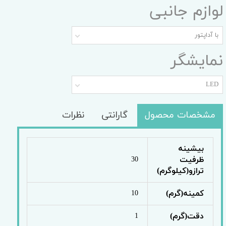
لوازم جانبی
با آداپتور
نمایشگر
LED
مشخصات محصول
گارانتی
نظرات
بیشینه
ظرفیت
30
ترازو(کیلوگرم)
کمینه(گرم)
10
دقت(گرم)
1