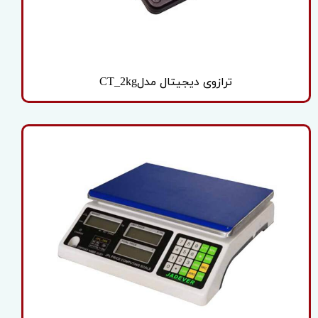
ترازوی دیجیتال مدلCT_2kg