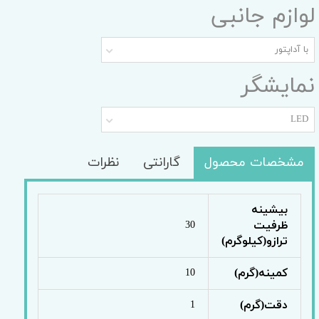
لوازم جانبی
با آداپتور
نمایشگر
LED
مشخصات محصول
گارانتی
نظرات
بیشینه
ظرفیت
30
ترازو(کیلوگرم)
کمینه(گرم)
10
دقت(گرم)
1