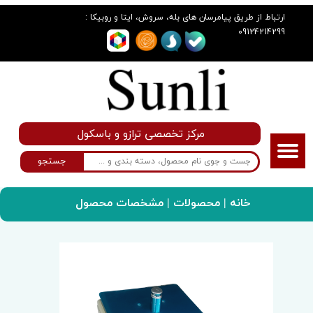
:
ارتباط از طریق پیامرسان های بله، سروش، ایتا و روبیکا
09124214299
مرکز تخصصی ترازو و باسکول
جستجو
خانه
|
محصولات
| مشخصات محصول
سانلی گروپ
ترازو
ترازوی دیجیتال مدل kia99_30kg