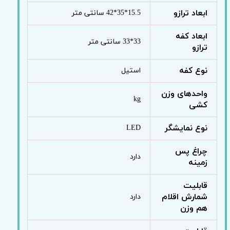
ابعاد ترازو
15.5*35*42 سانتی متر
ابعاد کفه
33*33 سانتی متر
ترازو
نوع کفه
استیل
واحدهای وزن
kg
کشی
نوع نمایشگر
LED
چراغ پس
دارد
زمینه
قابلیت
شمارش اقلام
دارد
هم وزن