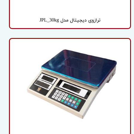
ترازوی دیجیتال مدل JPL_30kg