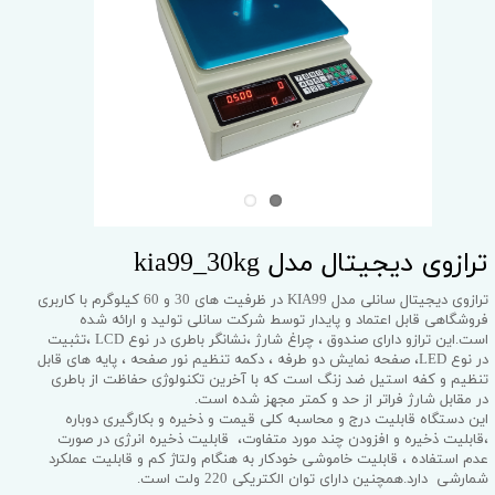
ترازوی دیجیتال مدل kia99_30kg
ترازوی دیجیتال سانلی مدل KIA99 در ظرفیت های 30 و 60 کیلوگرم با کاربری
فروشگاهی قابل اعتماد و پایدار توسط شرکت سانلی تولید و ارائه شده
است.این ترازو دارای صندوق ، چراغ شارژ ،نشانگر باطری در نوع LCD ،تثبیت
در نوع LED، صفحه نمایش دو طرفه ، دکمه تنظیم نور صفحه ، پایه های قابل
تنظیم و کفه استیل ضد زنگ است که با آخرین تکنولوژی حفاظت از باطری
در مقابل شارژ فراتر از حد و کمتر مجهز شده است.
این دستگاه قابلیت درج و محاسبه کلی قیمت و ذخیره و بکارگیری دوباره
،قابلیت ذخیره و افزودن چند مورد متفاوت، قابلیت ذخیره انرژی در صورت
عدم استفاده ، قابلیت خاموشی خودکار به هنگام ولتاژ کم و قابلیت عملکرد
شمارشی دارد.همچنین دارای توان الکتریکی 220 ولت است.