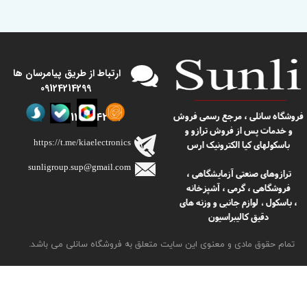
​​ارتباط از طریق پیامرسان ها
09124214299
09124214299
​​فروشگاه سانلی ، مرجع رسمی فروش
و خدمات پس از فروش ترازو و
https://t.me/kiaelectronics
باسکولهای کیا الکترونیک ارس
sunligroup.sup@gmail.com​​​​​​​
ترازوهای صنعتی آزمایشگاهی ،
فروشگاهی ، گرمی ، آشپزخانه
، باسکول
لوازم جانبی و وزنه های
،
دقیق کالیبراسیون
تمام حقوق مادی و معنوی این سایت متعلق به فروشگاه سانلی می باشد.