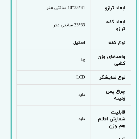
ابعاد ترازو
41*33*10 سانتی متر
ابعاد کفه
33*33 سانتی متر
ترازو
نوع کفه
استیل
واحدهای وزن
kg
کشی
نوع نمایشگر
LCD
چراغ پس
دارد
زمینه
قابلیت
شمارش اقلام
دارد
هم وزن