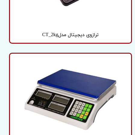
ترازوی دیجیتال مدلCT_2kg