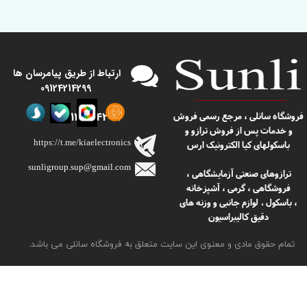
​​ارتباط از طریق پیامرسان ها
09124214299
09124214299
​​فروشگاه سانلی ، مرجع رسمی فروش
و خدمات پس از فروش ترازو و
https://t.me/kiaelectronics
باسکولهای کیا الکترونیک ارس
sunligroup.sup@gmail.com​​​​​​​
ترازوهای صنعتی آزمایشگاهی ،
فروشگاهی ، گرمی ، آشپزخانه
، باسکول
لوازم جانبی و وزنه های
،
دقیق کالیبراسیون
تمام حقوق مادی و معنوی این سایت متعلق به فروشگاه سانلی می باشد.