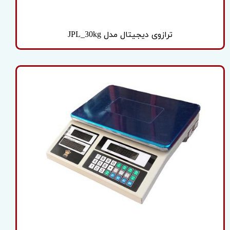
ترازوی دیجیتال مدل JPL_30kg