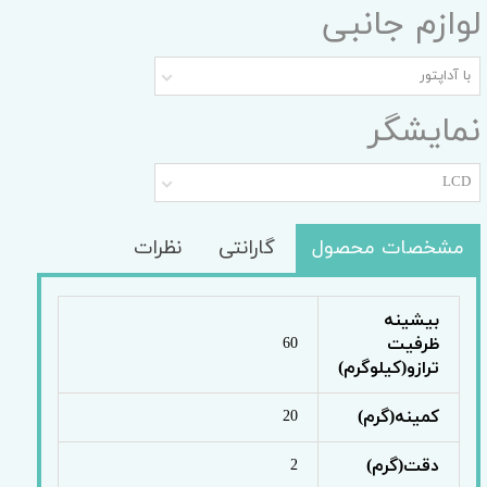
لوازم جانبی
با آداپتور
نمایشگر
LCD
مشخصات محصول
گارانتی
نظرات
بیشینه
ظرفیت
60
ترازو(کیلوگرم)
کمینه(گرم)
20
دقت(گرم)
2