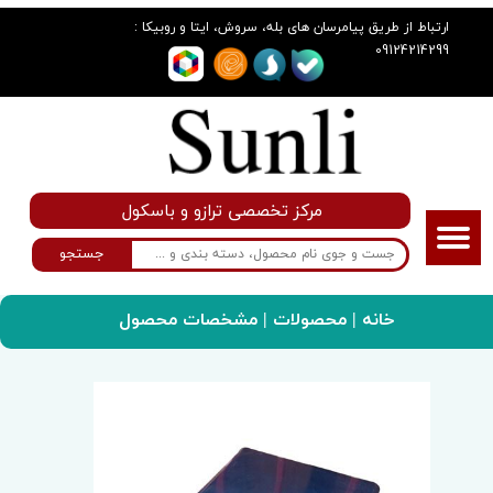
:
ارتباط از طریق پیامرسان های بله، سروش، ایتا و روبیکا
09124214299
مرکز تخصصی ترازو و باسکول
جستجو
خانه
|
محصولات
| مشخصات محصول
سانلی گروپ
ترازو
ترازوی دیجیتال مدل kia66_60kg