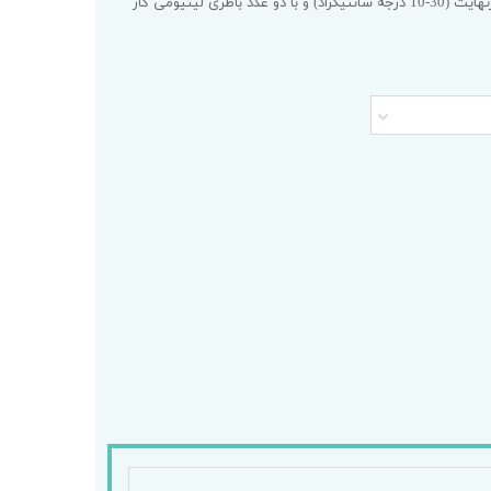
ترازوی PDA در دمای 86-50 درجه فارنهایت (30-10 درجه سانتیگراد) و با دو عدد باطری لیتیومی کار