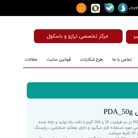
مرکز تخصصی ترازو و باسکول
و
تماس با ما
طرح شکایات
قوانین سایت
مقالات
ماساژور
PD
ترازوی دیجیتال جیبی سانلی مدل PDA در دو ظرفیت 50 و 500 گرم با دقت بالا تولید و ارائه شده
می مورد استفاده قرار میگیرد و دارای عملکرد شمارشی ، پارسنگ
.