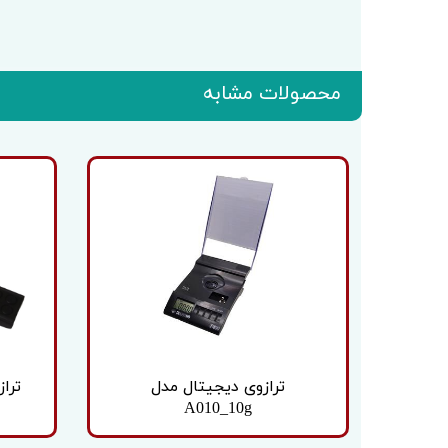
محصولات مشابه
ترازوی دیجیتال مدل
تراز
A010_10g