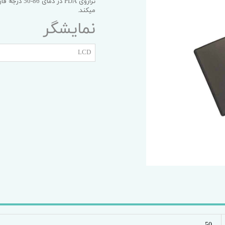
یه آداپتور
میکند.
نمایشگر
LCD