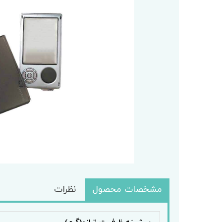
باسکول
کابل تغذ
باسکول ثابت
وزنه
باسکول متحرک
مشخصات محصول
نظرات