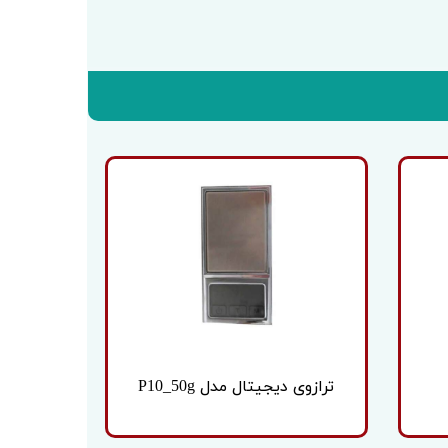
ترازوی دیجیتال مدل P10_50g