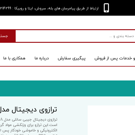
: 09124214299
ارتباط از طریق پیامرسان های بله، سروش، ایتا و روبیکا
جستج
و خدمات پس از فروش
پیگیری سفارش
درباره‌ ما
همکاری با ما
بی
اسکنر
ترازوی دیجیتال مدل A_50g
است.این ترازو برای وزنکشی مواد گر
 کیس
الکترونیکی و خاموشی خودکار پس از 30 ثانیه میباشد