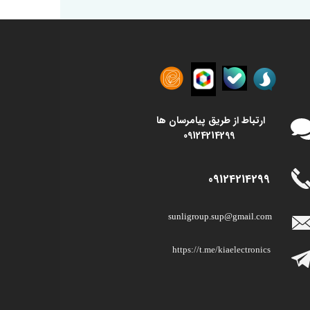
​​ارتباط از طریق پیامرسان ها
09124214299
09124214299
sunligroup.sup@gmail.com​​​​​​​
https://t.me/kiaelectronics