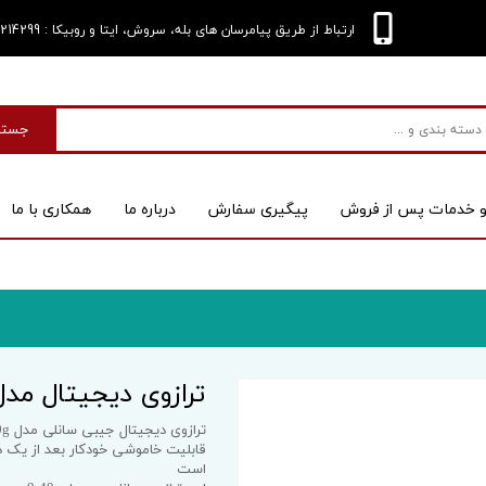
: 09124214299
ارتباط از طریق پیامرسان های بله، سروش، ایتا و روبیکا
جستج
و خدمات پس از فروش
پیگیری سفارش
درباره‌ ما
همکاری با ما
بی
اسکنر
ترازوی دیجیتال مدل 10_10g
 کیس
است