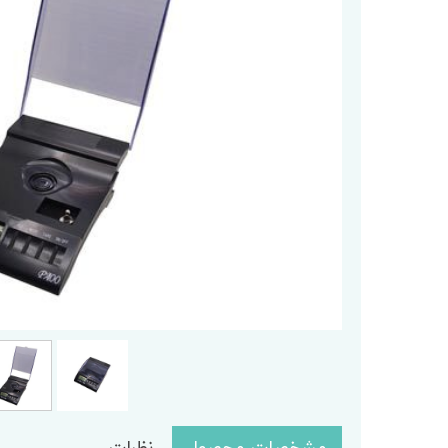
باسکول
کابل تغذ
باسکول ثابت
وزنه
باسکول متحرک