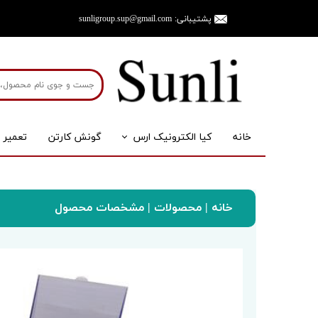
پشتیبانی:
sunligroup.sup@gmail.com
خانه
کیا الکترونیک ارس
گونش کارتن
تعمیر 
ترازو
لوازم جان
ترازوی صنعتی
پایه
خانه
|
محصولات
| مشخصات محصول
سانلی گروپ
ترازو
ترازوی دیجیتال مدل A010_10g
ترازوی آزمایشگاهی
نمایشگر
ترازوی جیبی
آداپتور
ترازوی آشپزخانه
باطری
ترازوی خانگی
لودسل
ترازوی آویز
سینی و