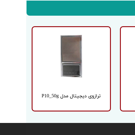
ترازوی دیجیتال مدل P10_50g