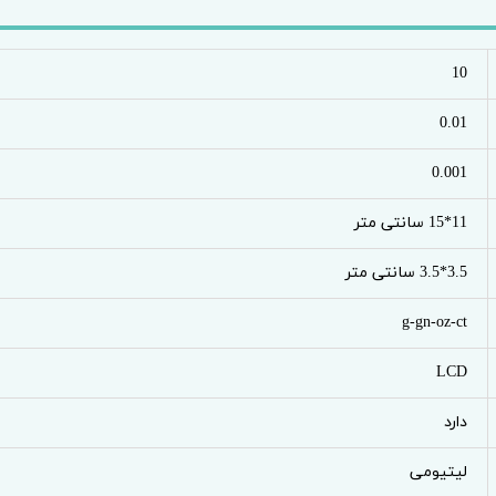
10
0.01
0.001
11*15 سانتی متر
3.5*3.5 سانتی متر
g-gn-oz-ct
LCD
دارد
لیتیومی