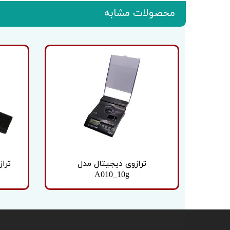
محصولات مشابه
ترازوی دیجیتال مدل
تراز
A010_10g