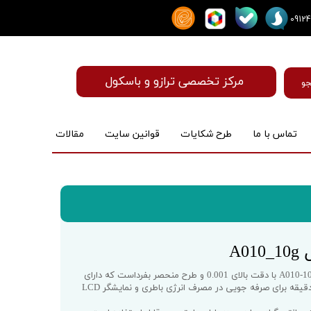
مرکز تخصصی ترازو و باسکول
و
تماس با ما
طرح شکایات
قوانین سایت
مقالات
ماساژور
A0
ترازوی دیجیتال جیبی سانلی مدل A010-10g با دقت بالای 0.001 و طرح منحصر بفرداست که دارای
قابلیت خاموشی خودکار بعد از یک دقیقه برای صرفه جویی در مصرف انرژی باطری و نمایشگر LCD