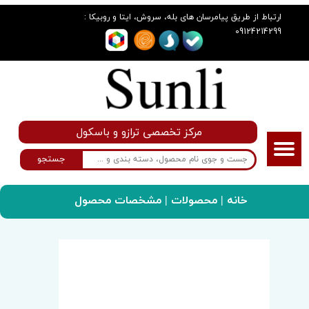
:
ارتباط از طریق پیامرسان های بله، سروش، ایتا و روبیکا
09124214299
مرکز تخصصی ترازو و باسکول
جستجو
خانه
|
محصولات
| مشخصات محصول
سانلی گروپ
لوازم جانبی
سینی پرسی لبه دار L 50*40