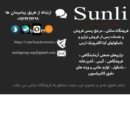
​​ارتباط از طریق پیامرسان ها
09124214299
09124214299
​​فروشگاه سانلی ، مرجع رسمی فروش
و خدمات پس از فروش ترازو و
https://t.me/kiaelectronics
باسکولهای کیا الکترونیک ارس
sunligroup.sup@gmail.com​​​​​​​
ترازوهای صنعتی آزمایشگاهی ،
فروشگاهی ، گرمی ، آشپزخانه
، باسکول
لوازم جانبی و وزنه های
،
دقیق کالیبراسیون
تمام حقوق مادی و معنوی این سایت متعلق به فروشگاه سانلی می باشد.