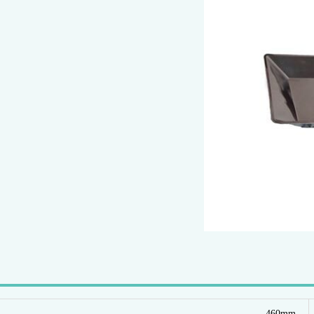
یه آداپتور