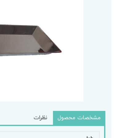
باسکول
کابل تغذ
باسکول ثابت
وزنه
باسکول متحرک
مشخصات محصول
نظرات