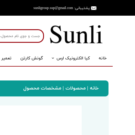
پشتیبانی:
sunligroup.sup@gmail.com
خانه
کیا الکترونیک ارس
گونش کارتن
تعمیر 
ترازو
لوازم جان
ترازوی صنعتی
پایه
خانه
|
محصولات
| مشخصات محصول
سانلی گروپ
لوازم جانبی
سینی استیل
ترازوی آزمایشگاهی
نمایشگر
ترازوی جیبی
آداپتور
ترازوی آشپزخانه
باطری
ترازوی خانگی
لودسل
ترازوی آویز
سینی و