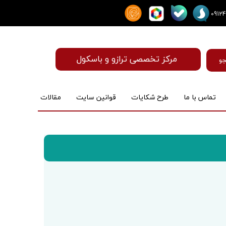
مرکز تخصصی ترازو و باسکول
و
تماس با ما
طرح شکایات
قوانین سایت
مقالات
ماساژور