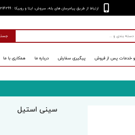
: 09124214299
ارتباط از طریق پیامرسان های بله، سروش، ایتا و روبیکا
جستج
و خدمات پس از فروش
پیگیری سفارش
درباره‌ ما
همکاری با ما
بی
اسکنر
سینی استیل
 کیس