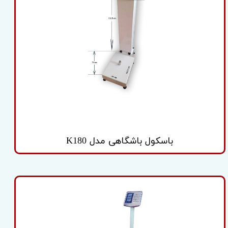
باسکول باشگاهی مدل K180