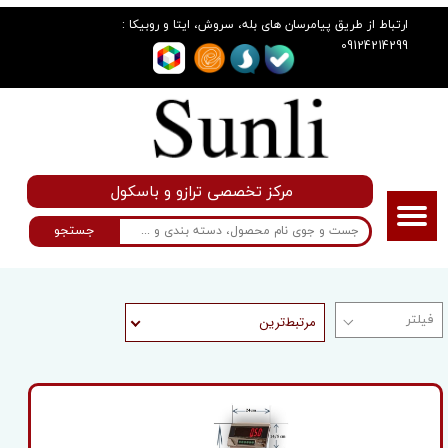
:
ارتباط از طریق پیامرسان های بله، سروش، ایتا و روبیکا
09124214299
مرکز تخصصی ترازو و باسکول
جستجو
مرتبط‌ترین