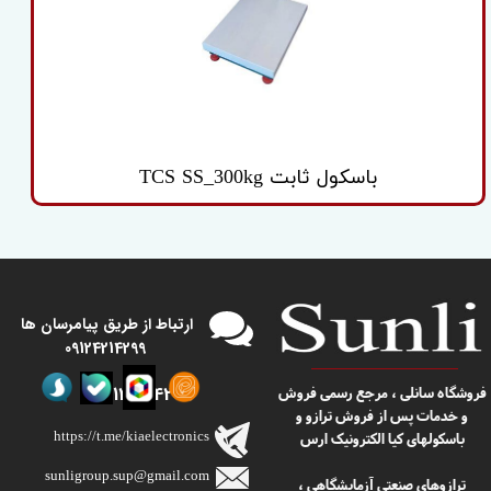
باسکول ثابت TCS SS_300kg
​​ارتباط از طریق پیامرسان ها
09124214299
09124214299
​​فروشگاه سانلی ، مرجع رسمی فروش
و خدمات پس از فروش ترازو و
https://t.me/kiaelectronics
باسکولهای کیا الکترونیک ارس
sunligroup.sup@gmail.com​​​​​​​
ترازوهای صنعتی آزمایشگاهی ،