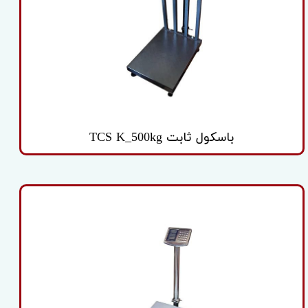
باسکول ثابت TCS K_500kg