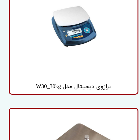
ترازوی دیجیتال مدل W30_30kg