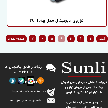
ترازوی دیجیتال مدل P8_10kg
قبلی
۱
۲
۳
۴
۵
۶
۷
صفحه بعدی
​​ارتباط از طریق پیامرسان ها
09124214299
09124214299
​​فروشگاه سانلی ، مرجع رسمی فروش
و خدمات پس از فروش ترازو و
https://t.me/kiaelectronics
باسکولهای کیا الکترونیک ارس
sunligroup.sup@gmail.com​​​​​​​
ترازوهای صنعتی آزمایشگاهی ،
فروشگاهی ، گرمی ، آشپزخانه