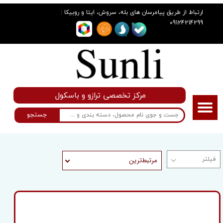
:
ارتباط از طریق پیامرسان های بله، سروش، ایتا و روبیکا
09124214299
مرکز تخصصی ترازو و باسکول
جستجو
مرتبط‌ترین