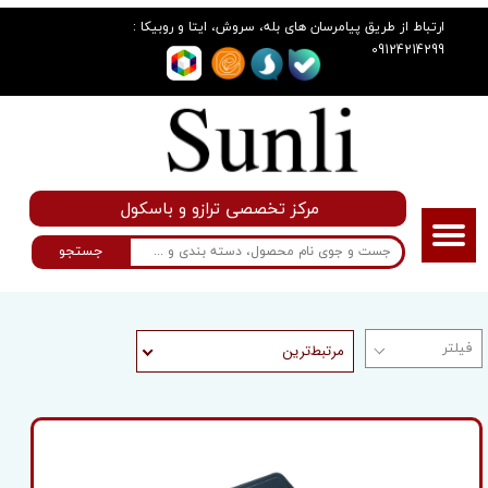
:
ارتباط از طریق پیامرسان های بله، سروش، ایتا و روبیکا
09124214299
مرکز تخصصی ترازو و باسکول
جستجو
مرتبط‌ترین