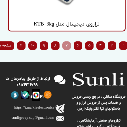
ترازوی دیجیتال مدل KTB_3kg
۲
۳
۴
۵
۶
۷
۸
۹
۱۰
۱۱
صفحه ب
​​ارتباط از طریق پیامرسان ها
09124214299
09124214299
​​فروشگاه سانلی ، مرجع رسمی فروش
و خدمات پس از فروش ترازو و
https://t.me/kiaelectronics
باسکولهای کیا الکترونیک ارس
sunligroup.sup@gmail.com​​​​​​​
ترازوهای صنعتی آزمایشگاهی ،
فروشگاهی ، گرمی ، آشپزخانه