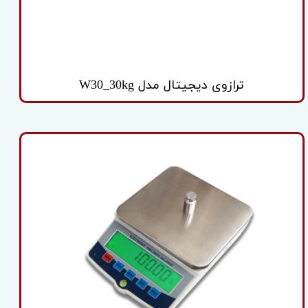
ترازوی دیجیتال مدل W30_30kg