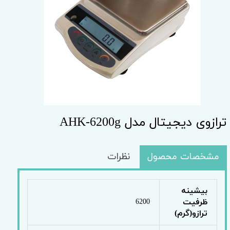
ترازوی دیجیتال مدل AHK-6200g
مشخصات محصول
نظرات
بیشینه
ظرفیت
6200
ترازو(گرم)