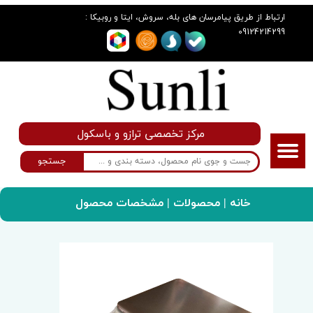
:
ارتباط از طریق پیامرسان های بله، سروش، ایتا و روبیکا
09124214299
مرکز تخصصی ترازو و باسکول
جستجو
خانه
|
محصولات
| مشخصات محصول
سانلی گروپ
ترازو
ترازوی دیجیتال مدل AHK-6200g