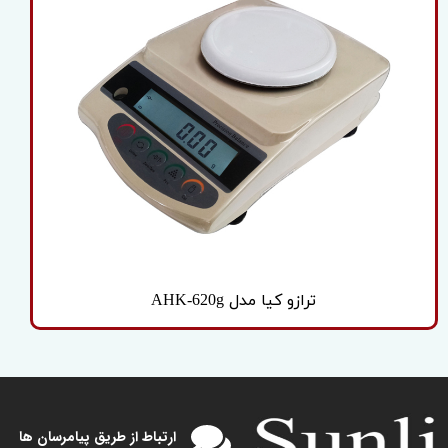
ترازو کیا مدل AHK-620g
​​ارتباط از طریق پیامرسان ها