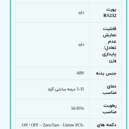
پورت
دارد
RS232
قابلیت
نمایش
عدم
دارد
تعادل/
پایداری
وزن
جنس بدنه
ABS
دمای
5-35 درجه سانتی گراد
مناسب
رطوبت
50-85%
مناسب
دکمه های
ON / OFF – Zero/Tare - Unitsw PCS-