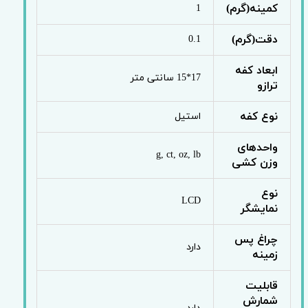
کمینه(گرم)
1
دقت(گرم)
0.1
ابعاد کفه
17*15 سانتی متر
ترازو
نوع کفه
استیل
واحدهای
g, ct, oz, lb
وزن کشی
نوع
LCD
نمایشگر
چراغ پس
دارد
زمینه
قابلیت
شمارش