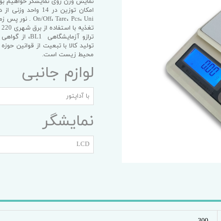
نمایش وزن روی نمایشگر خواهیم بود
یه آداپتور
امکان توزین در 14
On/Off، Tare، Pcs، Uni
. نور پس زمینه آبی نمایشگر
تغذیه
با استفاده از برق شهری 220 ولت قادر است تنها با استفاده از 6 عدد باتری قلمی فعال شود.
تولید کالا با تبعیت از قوانین حوز
محیط زیست است.
لوازم جانبی
با آداپتور
نمایشگر
LCD