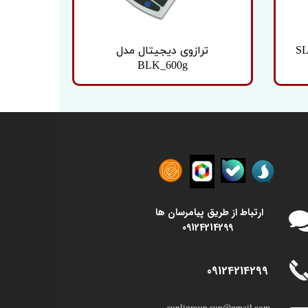
ترازوی دیجیتال مدل
BLK_600g
​​ارتباط از طریق پیامرسان ها
09124214299
09124214299