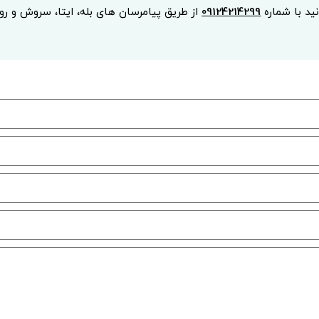
نید با شماره
09124214299
از طریق پیامرسان های بله، ایتا، سروش و روبیک