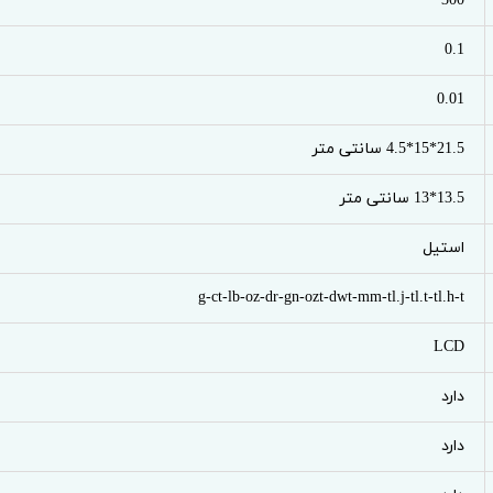
300
0.1
0.01
21.5*15*4.5 سانتی متر
13.5*13 سانتی متر
استیل
g-ct-lb-oz-dr-gn-ozt-dwt-mm-tl.j-tl.t-tl.h-t
LCD
دارد
دارد