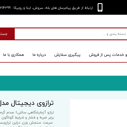
: 09124214299
ارتباط از طریق پیامرسان های بله، سروش، ایتا و روبیکا
جستج
و خدمات پس از فروش
پیگیری سفارش
درباره‌ ما
همکاری با ما
بی
اسکنر
ترازوی دیجیتال مدل 1_300g
برابر ضربه و فشار و شرایط گوناگو
 کیس
سرعت سنجش وزن دراین ترازوبسیار