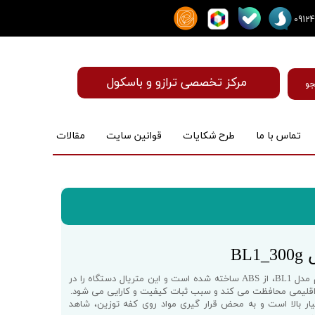
مرکز تخصصی ترازو و باسکول
و
تماس با ما
طرح شکایات
قوانین سایت
مقالات
ماساژور
BL
ترازو آزمایشگاهی سانلی1 صدم گرم مدل BL1، از ABS ساخته شده است و این متریال دستگاه را در
ن اقلیمی محافظت می کند و سبب ثبات کیفیت و کارایی می شود.
 بالا است و به محض قرار گیری مواد روی کفه توزین، شاهد