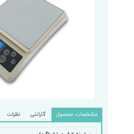
باسکول
کابل تغذ
باسکول ثابت
وزنه
باسکول متحرک
مشخصات محصول
گارانتی
نظرات