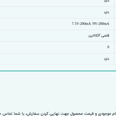
دارد
دارد
7.5V-200mA /9V-200mA
قلمی آلکالاین
6
دارد
.
لام موجودی و قیمت محصول جهت نهایی کردن سفارش، با شما تماس خو