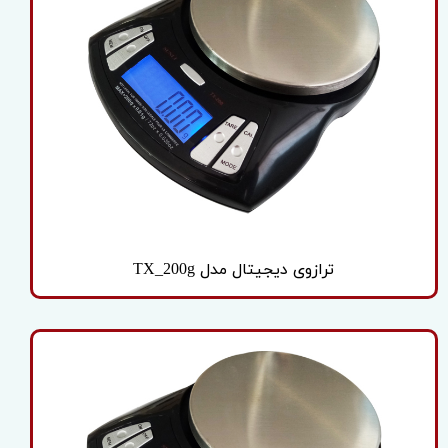
ترازوی دیجیتال مدل TX_200g