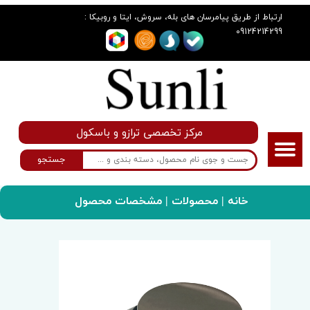
:
ارتباط از طریق پیامرسان های بله، سروش، ایتا و روبیکا
09124214299
مرکز تخصصی ترازو و باسکول
جستجو
خانه
|
محصولات
| مشخصات محصول
سانلی گروپ
ترازو
ترازوی دیجیتال مدل TX_5kg