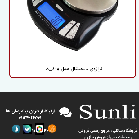
ترازوی دیجیتال مدل TX_2kg
​​ارتباط از طریق پیامرسان ها
09124214299
09124214299
​​فروشگاه سانلی ، مرجع رسمی فروش
و خدمات پس از فروش ترازو و