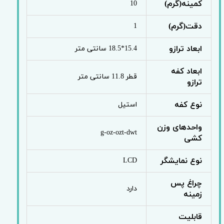
کمینه(گرم)
10
دقت(گرم)
1
ابعاد ترازو
15.4*18.5 سانتی متر
ابعاد کفه
قطر 11.8 سانتی متر
ترازو
نوع کفه
استیل
واحدهای وزن
g-oz-ozt-dwt
کشی
نوع نمایشگر
LCD
چراغ پس
دارد
زمینه
قابلیت