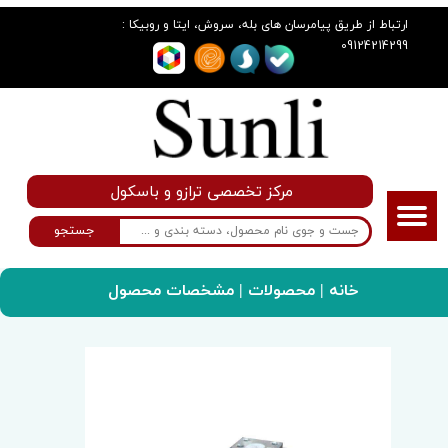
:
ارتباط از طریق پیامرسان های بله، سروش، ایتا و روبیکا
09124214299
مرکز تخصصی ترازو و باسکول
جستجو
خانه
|
محصولات
| مشخصات محصول
سانلی گروپ
لوازم جانبی
لودسل SUNLI_400kg