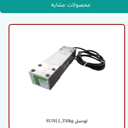
محصولات مشابه
لودسل SUNLI_350kg