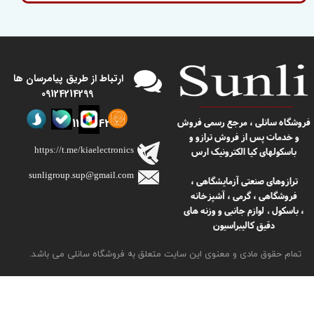
​​ارتباط از طریق پیامرسان ها
09124214299
09124214299
​​فروشگاه سانلی ، مرجع رسمی فروش
و خدمات پس از فروش ترازو و
https://t.me/kiaelectronics
باسکولهای کیا الکترونیک ارس
sunligroup.sup@gmail.com​​​​​​​
ترازوهای صنعتی آزمایشگاهی ،
فروشگاهی ، گرمی ، آشپزخانه
، باسکول
لوازم جانبی و وزنه های
،
دقیق کالیبراسیون
تمام حقوق مادی و معنوی این سایت متعلق به فروشگاه سانلی می باشد.