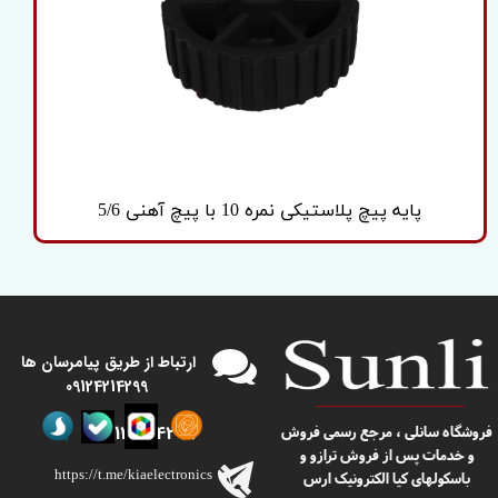
پایه پیچ پلاستیکی نمره 10 با پیچ آهنی 5/6
​​ارتباط از طریق پیامرسان ها
09124214299
09124214299
​​فروشگاه سانلی ، مرجع رسمی فروش
و خدمات پس از فروش ترازو و
https://t.me/kiaelectronics
باسکولهای کیا الکترونیک ارس