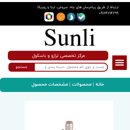
:
ارتباط از طریق پیامرسان های بله، سروش، ایتا و روبیکا
09124214299
مرکز تخصصی ترازو و باسکول
جستجو
خانه
|
محصولات
| مشخصات محصول
سانلی گروپ
لوازم جانبی
پایه پیچ پلاستیکی نمره 6 با پیچ آهنی 5/6