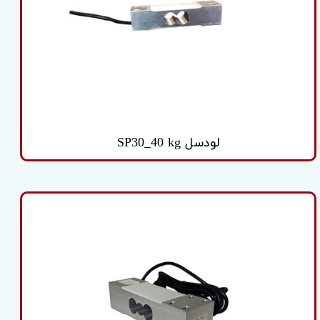
لودسل SP30_40 kg