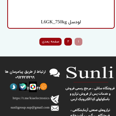
لودسل L6GK_750kg
۱
۲
صفحه بعدی
​​ارتباط از طریق پیامرسان ها
09124214299
09124214299
​​فروشگاه سانلی ، مرجع رسمی فروش
و خدمات پس از فروش ترازو و
https://t.me/kiaelectronics
باسکولهای کیا الکترونیک ارس
sunligroup.sup@gmail.com​​​​​​​
ترازوهای صنعتی آزمایشگاهی ،
فروشگاهی ، گرمی ، آشپزخانه