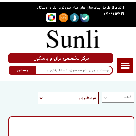
:
ارتباط از طریق پیامرسان های بله، سروش، ایتا و روبیکا
09124214299
مرکز تخصصی ترازو و باسکول
جستجو
مرتبط‌ترین