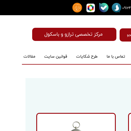
مرکز تخصصی ترازو و باسکول
و
تماس با ما
طرح شکایات
قوانین سایت
مقالات
ماساژور