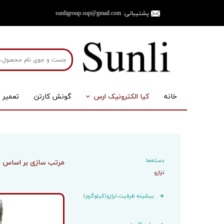
پشتیبانی:
sunligroup.sup@gmail.com
خانه
کیا الکترونیک ارس
گونش کارتن
تعمیر 
ترازو
لوازم جان
ترازوی صنعتی
پایه
ترازوی آزمایشگاهی
نمایشگر
دسته‌ها
مرتب سازی بر اساس
ترازوی جیبی
آداپتور
ترازو
ترازوی آشپزخانه
باطری
بیشینه ظرفیت ترازو(کیلوگرم)
ترازوی خانگی
لودسل
ترازوی آویز
سینی و