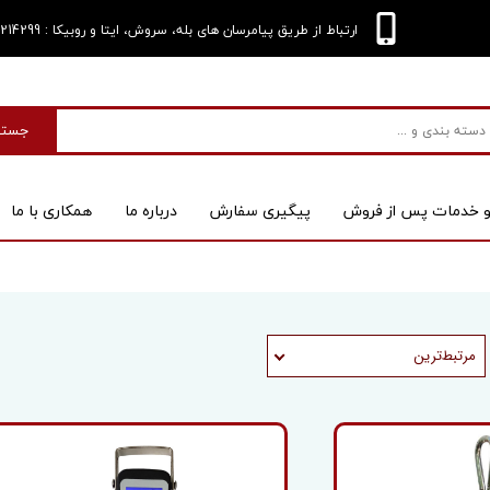
: 09124214299
ارتباط از طریق پیامرسان های بله، سروش، ایتا و روبیکا
جستج
و خدمات پس از فروش
پیگیری سفارش
درباره‌ ما
همکاری با ما
بی
اسکنر
مرتبط‌ترین
 کیس