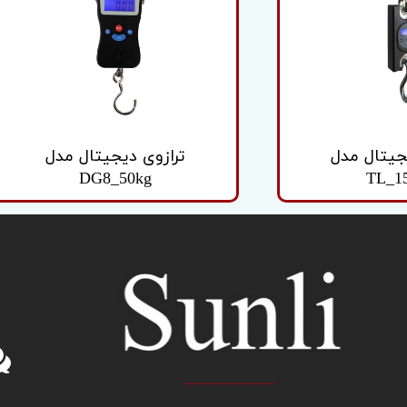
یه آداپتور
جیتال مدل
ترازوی دیجیتال مدل
DG8_50kg
TL_1