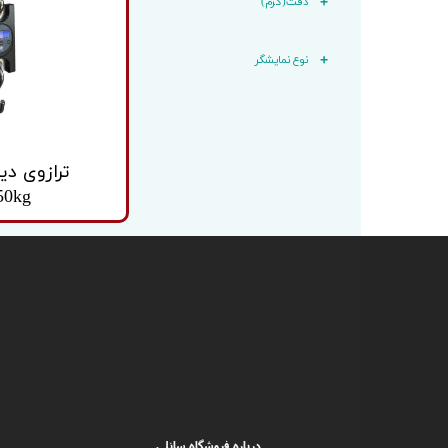
دقت(گرم)
باسکول
کابل تغذ
باسکول ثابت
وزنه
نوع نمایشگر
باسکول متحرک
ترازوی دی
50kg
درباره فروشگاه سانلی