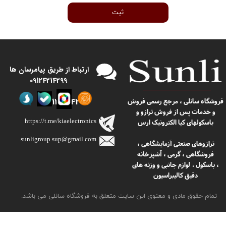
ثبت
​​ارتباط از طریق پیامرسان ها
09124214299
09124214299
​​فروشگاه سانلی ، مرجع رسمی فروش
و خدمات پس از فروش ترازو و
https://t.me/kiaelectronics
باسکولهای کیا الکترونیک ارس
sunligroup.sup@gmail.com​​​​​​​
ترازوهای صنعتی آزمایشگاهی ،
فروشگاهی ، گرمی ، آشپزخانه
، باسکول
لوازم جانبی و وزنه های
،
دقیق کالیبراسیون
تمام حقوق مادی و معنوی این سایت متعلق به فروشگاه سانلی می باشد.