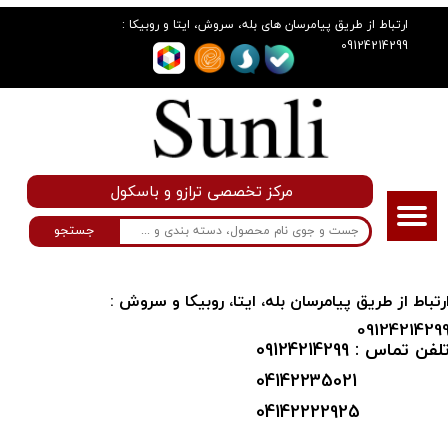
:
ارتباط از طریق پیامرسان های بله، سروش، ایتا و روبیکا
09124214299
مرکز تخصصی ترازو و باسکول
جستجو
​ارتباط از طریق پیامرسان بله، ایتا، روبیکا و سروش :
0912421429
لفن تماس : 09124214299
04142235021
04142222925