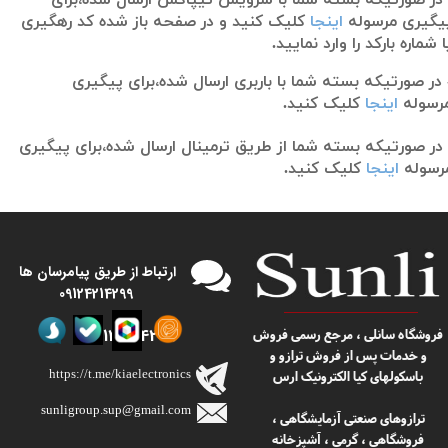
یگیری مرسوله
اینجا
کلیک کنید و در صفحه باز شده کد رهگیری
ا شماره بارکد را وارد نمایید.
 در صورتیکه بسته شما با باربری ارسال شده،برای پیگیری
رسوله
اینجا
کلیک کنید.
 در صورتیکه بسته شما از طریق ترمینال ارسال شده،برای پیگیری
رسوله
اینجا
کلیک کنید.
​​ارتباط از طریق پیامرسان ها
09124214299
09124214299
​​فروشگاه سانلی ، مرجع رسمی فروش
و خدمات پس از فروش ترازو و
https://t.me/kiaelectronics
باسکولهای کیا الکترونیک ارس
sunligroup.sup@gmail.com​​​​​​​
ترازوهای صنعتی آزمایشگاهی ،
فروشگاهی ، گرمی ، آشپزخانه